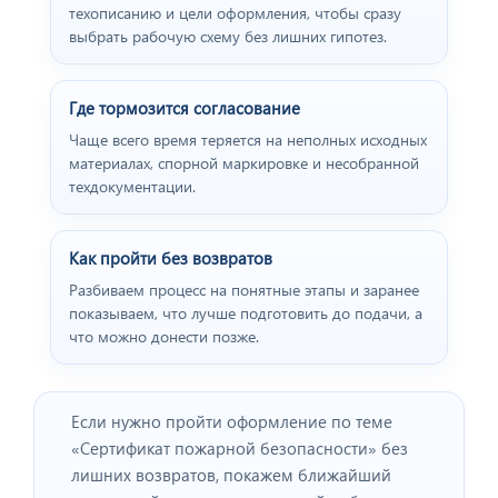
техописанию и цели оформления, чтобы сразу
Отзыв от представителя
выбрать рабочую схему без лишних гипотез.
пивного ресторана
"BEERHOUSE".
Где тормозится согласование
Чаще всего время теряется на неполных исходных
материалах, спорной маркировке и несобранной
техдокументации.
Как пройти без возвратов
Разбиваем процесс на понятные этапы и заранее
показываем, что лучше подготовить до подачи, а
что можно донести позже.
Отзыв от представителя
"ПРОФПЛАСТМЕТАЛЛ".
Если нужно пройти оформление по теме
«Сертификат пожарной безопасности» без
лишних возвратов, покажем ближайший