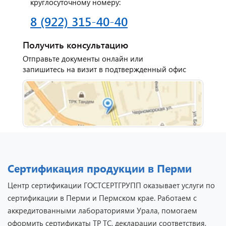
круглосуточному номеру:
8 (922) 315-40-40
Отзыв от представителя
Получить консультацию
автосервиса "Ваш
Отправьте документы онлайн или
Автомобиль".
запишитесь на визит в подтвержденный офис
Сертификация продукции в Перми
Центр сертификации ГОСТСЕРТГРУПП оказывает услуги по
сертификации в Перми и Пермском крае. Работаем с
Отзыв от представителя
аккредитованными лабораториями Урала, помогаем
кафе "Весна".
оформить сертификаты ТР ТС, декларации соответствия,