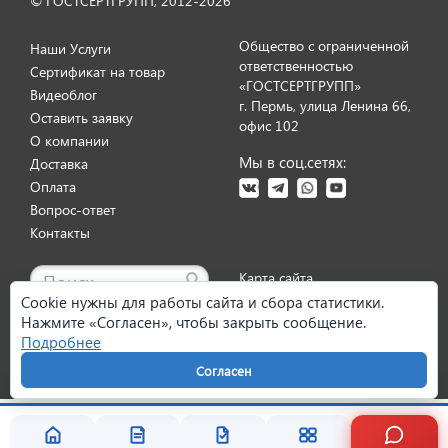
© ГОСТСЕРТГРУПП, 2012-2026
Общество с ограниченной
Наши Услуги
ответственностью
Сертификат на товар
«ГОСТСЕРТГРУПП»
Видеоблог
г. Пермь, улица Ленина 66,
Оставить заявку
Отзыв от представителя ИП
офис 102
О компании
"Сабирова Ольга".
Мы в соц.сетях:
Доставка
Оплата
Вопрос-ответ
Контакты
Карта сайта
Cookie нужны для работы сайта и сбора статистики.
Нажмите «Согласен», чтобы закрыть сообщение.
Политика персональных данных
Согласие на обработку данных
Подробнее
Условия оказания услуг
Претензии и возврат
Реквизиты
Настройки cookie
Согласен
Отзыв от ООО "Пирамит".