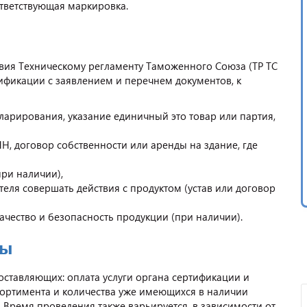
ответствующая маркировка.
твия Техническому регламенту Таможенного Союза (ТР ТС
ификации с заявлением и перечнем документов, к
ларирования, указание единичный это товар или партия,
, договор собственности или аренды на здание, где
ри наличии),
ля совершать действия с продуктом (устав или договор
чество и безопасность продукции (при наличии).
ры
оставляющих: оплата услуги органа сертификации и
ссортимента и количества уже имеющихся в наличии
. Время проведения также варьируется, в зависимости от