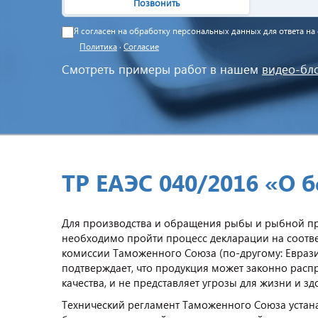
Позвонить
Я согласен на обработку персональных данных для ответа н
Политика
·
Согласие
Смотреть примеры работ в нашем
видео-бл
ТР ЕАЭС 040/2016 «О 
Для производства и обращения рыбы и рыбной про
необходимо пройти процесс декларации на соотве
комиссии Таможенного Союза (по-другому: Евраз
подтверждает, что продукция может законно расп
качества, и не представляет угрозы для жизни и з
Технический регламент Таможенного Союза устана