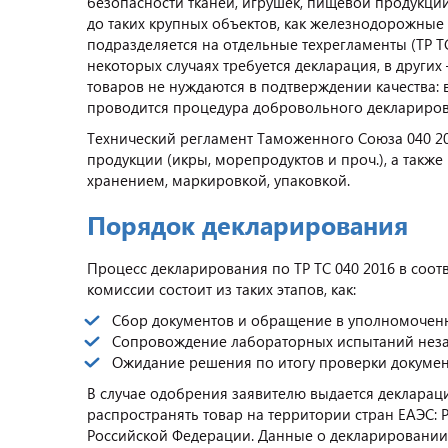
безопасности тканей, игрушек, пищевой продукции 
до таких крупных объектов, как железнодорожные 
подразделяется на отдельные техрегламенты (ТР ТС
некоторых случаях требуется декларация, в друг
товаров не нуждаются в подтверждении качества: 
проводится процедура добровольного деклариров
Технический регламент Таможенного Союза 040 20
продукции (икры, морепродуктов и проч.), а такж
хранением, маркировкой, упаковкой.
Порядок декларирования
Процесс декларирования по ТР ТС 040 2016 в соо
комиссии состоит из таких этапов, как:
Сбор документов и обращение в уполномоченн
Сопровождение лабораторных испытаний неза
Ожидание решения по итогу проверки докумен
В случае одобрения заявителю выдается деклараци
распространять товар на территории стран ЕАЭС: 
Российской Федерации. Данные о декларировании