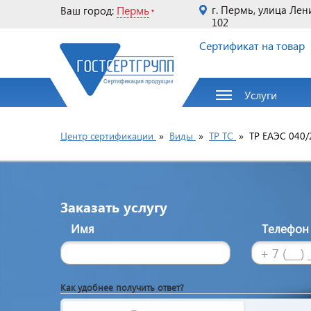
Пермь
г. Пермь, улица Лен
Ваш город:
102
Сертификат на товар
Услуги
Центр сертификации
»
Виды
»
ТР ТС
»
ТР ЕАЭС 040/
Заказать услугу
Имя
Телефо
Как удобнее получить ответ?