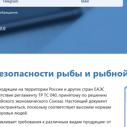
Telegram
MAX
а обращение
оге
безопасности рыбы и рыбно
дукции на территории России и других стран ЕАЭС
тствие регламенту ТР ТС 040, принятому по решению
ийского экономического Союза). Настоящий документ
ространяться, поскольку соответствует высоким нормам
доровья людей.
вливает требования к различным видам продукции: от