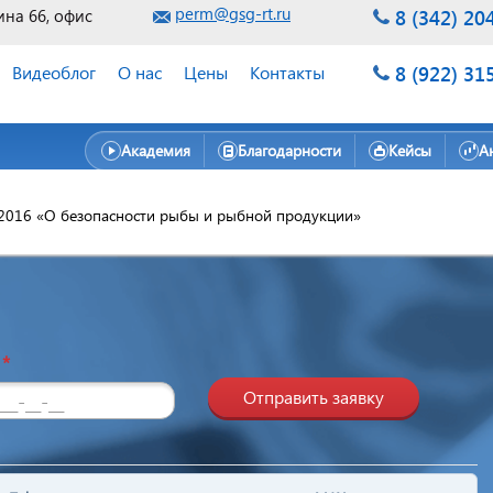
perm@gsg-rt.ru
8 (342) 20
ина 66, офис
8 (922) 31
Видеоблог
О нас
Цены
Контакты
Академия
Благодарности
Кейсы
А
2016 «О безопасности рыбы и рыбной продукции»
н
*
Отправить заявку