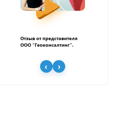
Отзыв от представителя
Отзыв
ООО "Геоконсалтинг".
пивно
"BEER