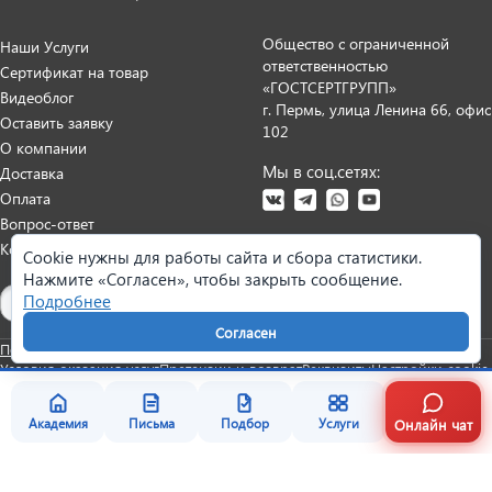
Общество с ограниченной
Наши Услуги
ответственностью
Сертификат на товар
«ГОСТСЕРТГРУПП»
Видеоблог
г. Пермь, улица Ленина 66, офис
Оставить заявку
102
О компании
Мы в соц.сетях:
Доставка
Оплата
Вопрос-ответ
Контакты
Cookie нужны для работы сайта и сбора статистики.
Нажмите «Согласен», чтобы закрыть сообщение.
Карта сайта
Подробнее
Согласен
Политика персональных данных
Согласие на обработку данных
Условия оказания услуг
Претензии и возврат
Реквизиты
Настройки cookie
Онлайн чат
Академия
Письма
Подбор
Услуги