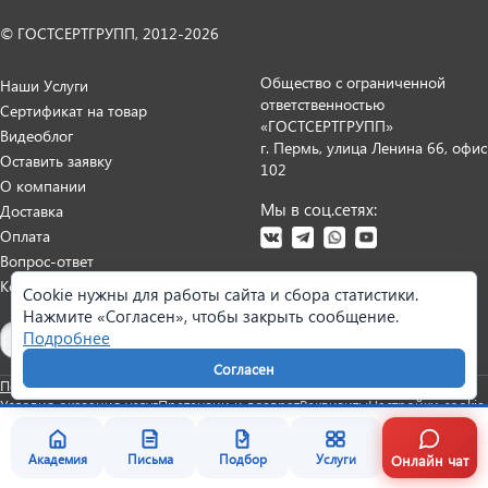
© ГОСТСЕРТГРУПП, 2012-2026
Общество с ограниченной
Наши Услуги
ответственностью
Сертификат на товар
«ГОСТСЕРТГРУПП»
Видеоблог
г. Пермь, улица Ленина 66, офис
Оставить заявку
102
О компании
Мы в соц.сетях:
Доставка
Оплата
Вопрос-ответ
Контакты
Cookie нужны для работы сайта и сбора статистики.
Нажмите «Согласен», чтобы закрыть сообщение.
Карта сайта
Подробнее
Согласен
Политика персональных данных
Согласие на обработку данных
Условия оказания услуг
Претензии и возврат
Реквизиты
Настройки cookie
Онлайн чат
Академия
Письма
Подбор
Услуги