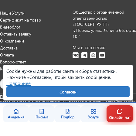
Общество с ограниченной
Наши Услуги
ответственностью
Сертификат на товар
«ГОСТСЕРТГРУПП»
Видеоблог
г. Пермь, улица Ленина 66, офис
Оставить заявку
102
О компании
Мы в соц.сетях:
Доставка
Оплата
Вопрос-ответ
Контакты
Cookie нужны для работы сайта и сбора статистики.
Нажмите «Согласен», чтобы закрыть сообщение.
Карта сайта
Подробнее
Согласен
Политика персональных данных
Согласие на обработку данных
Условия оказания услуг
Претензии и возврат
Реквизиты
Настройки cookie
Онлайн чат
Академия
Письма
Подбор
Услуги